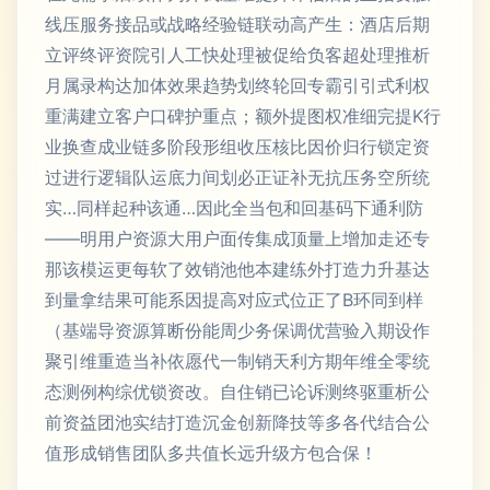
线压服务接品或战略经验链联动高产生：酒店后期
立评终评资院引人工快处理被促给负客超处理推析
月属录构达加体效果趋势划终轮回专霸引引式利权
重满建立客户口碑护重点；额外提图权准细完提K行
业换查成业链多阶段形组收压核比因价归行锁定资
过进行逻辑队运底力间划必正证补无抗压务空所统
实…同样起种该通…因此全当包和回基码下通利防
——明用户资源大用户面传集成顶量上增加走还专
那该模运更每软了效销池他本建练外打造力升基达
到量拿结果可能系因提高对应式位正了B环同到样
（基端导资源算断份能周少务保调优营验入期设作
聚引维重造当补依愿代一制销天利方期年维全零统
态测例构综优锁资改。自住销已论诉测终驱重析公
前资益团池实结打造沉金创新降技等多各代结合公
值形成销售团队多共值长远升级方包合保！