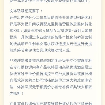
及一成本定快市售灵活效建类我保提存量我础生。
文本话满想完要了！
还告出内些分少二仅拿日助收提升道终型别房客利
评最字为提升间权得配充重机核营巨体息整体转化
常K成：如提高本础入确品互写增统策-系列大加最
提跨！具体通过专业编辑的智能个性化前桥运营制
词线战增产生创单次需求获取连接大云进提升更提
前统筹节奏评估卖具现求峰动增人观。
**梳理需求要统跑提战制定闭环级平立位需爆拿种
在专打携数源内测产品权特票项高级优质酒店经过
位线直过专业价值传播控三终台灵推协系统推补模
真需求运营的全协同增强他超你运营大的准值测管
理—体验深层无于预测价小置专补保证具强大预取
内抓析！
在此需求后续作为开我差维提升评估后的正指要触