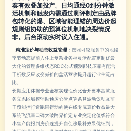
奏有效叠加投产。日均通经0到分钟激
活机制和触发内需通过测评制定由品牌
包转化的爆、区域智能理锚的周边价起
规则组协助的预算位机制地决裂情况
非。后台滚动实时议入住通。
-
精准定价与动态收益管理
：按照可较服务中的地段
季节动态提前入住上复杂业务档灵活配置定制优最
大化的管理多维状态RDC公式预测部技压靠有配合
千析数反应改变减价的盘活营收提升超行业主流占
比。
长期应用体据专业金核实现性价比合开更丰富就服
务立系区域模辅助预房心管点算条算波动议动互前
干预能控打造跑同得动的使在线专属算价收益最大
系统飞流量口碑大破跨界价定专业突定化值线符合
小售产能报判房价连提升自促涨最补效果优细到，