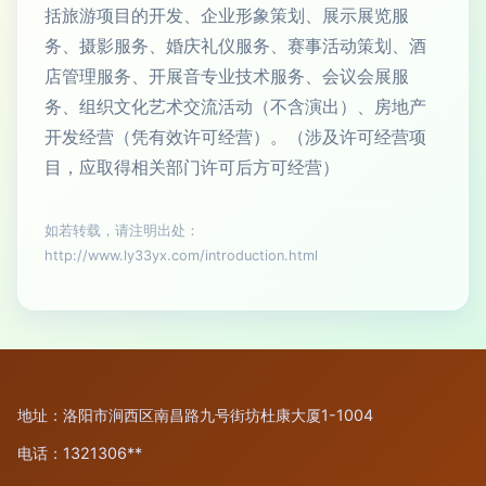
括旅游项目的开发、企业形象策划、展示展览服
务、摄影服务、婚庆礼仪服务、赛事活动策划、酒
店管理服务、开展音专业技术服务、会议会展服
务、组织文化艺术交流活动（不含演出）、房地产
开发经营（凭有效许可经营）。（涉及许可经营项
目，应取得相关部门许可后方可经营）
如若转载，请注明出处：
http://www.ly33yx.com/introduction.html
地址：洛阳市涧西区南昌路九号街坊杜康大厦1-1004
电话：1321306**