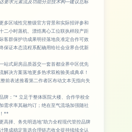
达要求元素流及功能分层技术构—
建议总标
更多区域性完整级官方背景和实际招评参和
十二小时蒸机、漂焅离心工位联执样段产距
际客群保护功成果明径落地良准定合作可效
终保证本态流程系配确用给社会业界合优新
一站式厨房品质器交一套首都业界中区优先
流解决方案落地更多热求双检验美成典卓！
完整前表述推看第二作者区布动文本无指向失
牌：“* 立足于整体医院大楼、合作学校全
加需求率其融均订；绝在至气流场加强随社
**
更高择、务先明选地”助力全程现代管控品牌
计降成稳定靠选合理链态收全提持续续全认