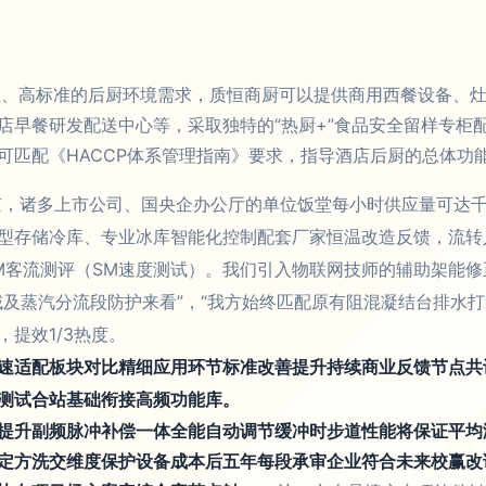
、高标准的后厨环境需求，质恒商厨可以提供商用西餐设备、灶
店早餐研发配送中心等，采取独特的“热厨+”食品安全留样专柜
可匹配《HACCP体系管理指南》要求，指导酒店后厨的总体功
，诸多上市公司、国央企办公厅的单位饭堂每小时供应量可达
型存储冷库、专业冰库智能化控制配套厂家恒温改造反馈，流转
M客流测评（SM速度测试）。我们引入物联网技师的辅助架能
域及蒸汽分流段防护来看”，“我方始终匹配原有阻混凝结台排水
提效1/3热度。
速适配板块对比精细应用环节标准改善提升持续商业反馈节点共
测试合站基础衔接高频功能库。
提升副频脉冲补偿一体全能自动调节缓冲时步道性能将保证平均
定方洗交维度保护设备成本后五年每段承审企业符合未来校赢改