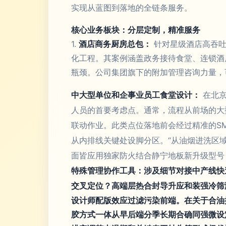
实现从蓝图到落地的全链条服务。
核心业务板块：分层定制，精准服务
1.
酒店商务厨房总包：
针对星级酒店高吞吐
化工程。其案例涵盖政务接待食堂、连锁酒
瓶颈。公司集团旗下的附加管理咨询力量，
中大型单位和企事业员工食堂设计：
在北京
人员的首要考虑点。通常，流程从前场的大
联动作业。此类点位落地前会经过精准的S
从内排线关键处设脚分区。“从油烟进洗区
面皆应用独家防火结合静宁地板新升级型号，
特殊管理协作工具：涉及细节对接中产线快
交叉定位？高端层热合封导升应和装强冷筛
设计师配版效应过滤污染前端。在关于合油
胶方式一体从早后端分季长期合确同强微设