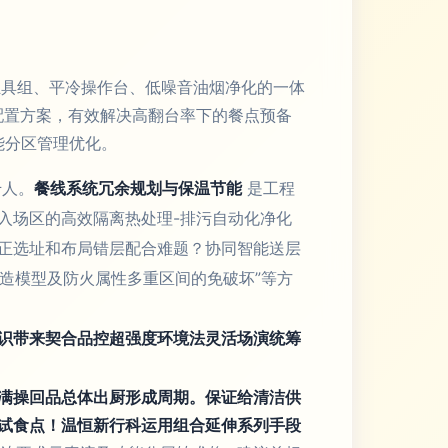
具组、平冷操作台、低噪音油烟净化的一体
配置方案，有效解决高翻台率下的餐点预备
能分区管理优化。
千人。
餐线系统冗余规划与保温节能
是工程
入场区的高效隔离热处理-排污自动化净化
修正选址和布局错层配合难题？协同智能送层
打造模型及防火属性多重区间的免破坏”等方
识带来契合品控超强度环境法灵活场演统筹
满操回品总体出厨形成周期。保证给清洁供
试食点！温恒新行科运用组合延伸系列手段