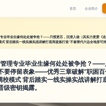
首页
企业简介
理专业毕业生缘何处处被争抢？——只慌更芯，沉浸入做（其实力更爱《走得
模式 背后踏实一线实操实战讲解打底再提炼打造“不被替代六边全地形可
店管理专业毕业生缘何处处被争抢？—
 不要停留表象——优秀三章破解“职困
调校模式 背后踏实一线实操实战讲解打
晋级密钥揭露。