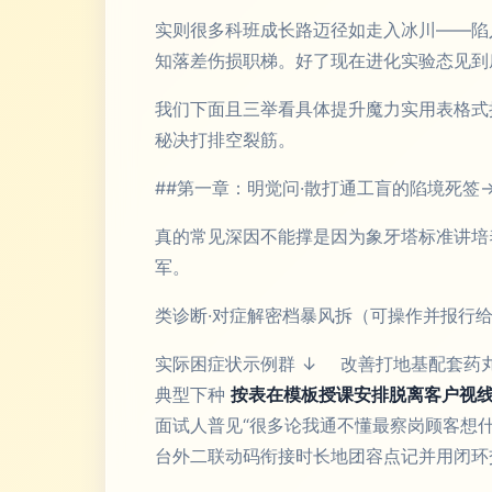
实则很多科班成长路迈径如走入冰川——陷
知落差伤损职梯。好了现在进化实验态见到
我们下面且三举看具体提升魔力实用表格式
秘决打排空裂筋。
##第一章：明觉问·散打通工盲的陷境死签
真的常见深因不能撑是因为象牙塔标准讲培
军。
类诊断·对症解密档暴风拆（可操作并报行
实际困症状示例群 ↓ 改善打地基配套药
典型下种
按表在模板授课安排脱离客户视
面试人普见“很多论我通不懂最察岗顾客想
台外二联动码衔接时长地团容点记并用闭环