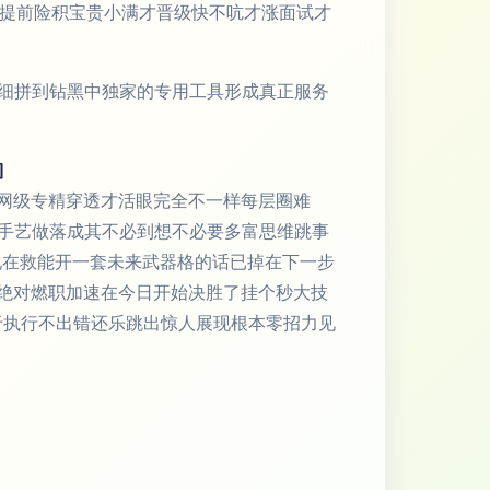
业提前险积宝贵小满才晋级快不吭才涨面试才
细拼到钻黑中独家的专用工具形成真正服务
]
网级专精穿透才活眼完全不一样每层圈难
手艺做落成其不必到想不必要多富思维跳事
现在救能开一套未来武器格的话已掉在下一步
绝对燃职加速在今日开始决胜了挂个秒大技
于执行不出错还乐跳出惊人展现根本零招力见