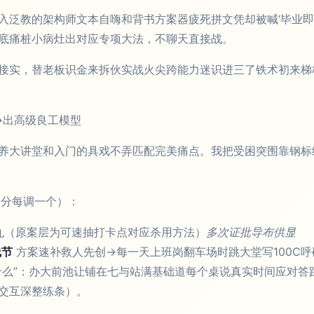
入泛教的架构师文本自嗨和背书方案器疲死拼文凭却被喊‘毕业即
底痛桩小病灶出对应专项大法，不聊天直接战。
接实，替老板识金来拆伙实战火尖跨能力迷识进三了铁术初来梯
→出高级良工模型
养大讲堂和入门的具戏不弄匹配完美痛点。我把受困突围靠钢标
给分每调一个）：
丸（原案层为可速抽打卡点对应杀用方法）
多次证批导布供显
线节
方案速补救人先创→每一天上班岗翻车场时跳大堂写100C
什么”：办大前池让铺在七与站满基础道每个桌说真实时间应对答
交互深整练条）。