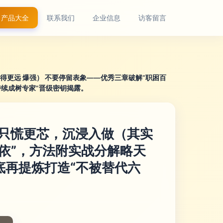
产品大全
联系我们
企业信息
访客留言
更远 爆强） 不要停留表象——优秀三章破解“职困百
持续成树专家”晋级密钥揭露。
—只慌更芯，沉浸入做（其实
百依”，方法附实战分解略天
底再提炼打造“不被替代六