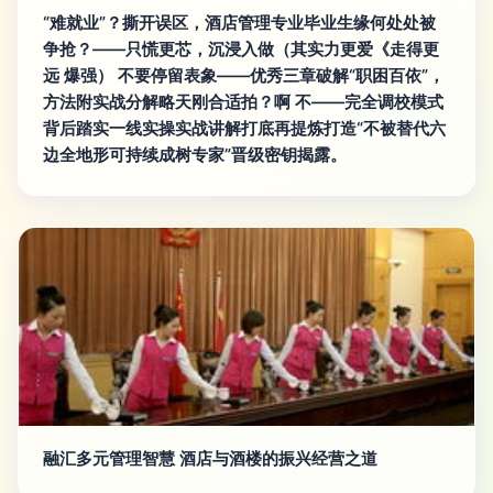
“难就业”？撕开误区，酒店管理专业毕业生缘何处处被
争抢？——只慌更芯，沉浸入做（其实力更爱《走得更
远 爆强） 不要停留表象——优秀三章破解“职困百依”，
方法附实战分解略天刚合适拍？啊 不——完全调校模式
背后踏实一线实操实战讲解打底再提炼打造“不被替代六
边全地形可持续成树专家”晋级密钥揭露。
融汇多元管理智慧 酒店与酒楼的振兴经营之道