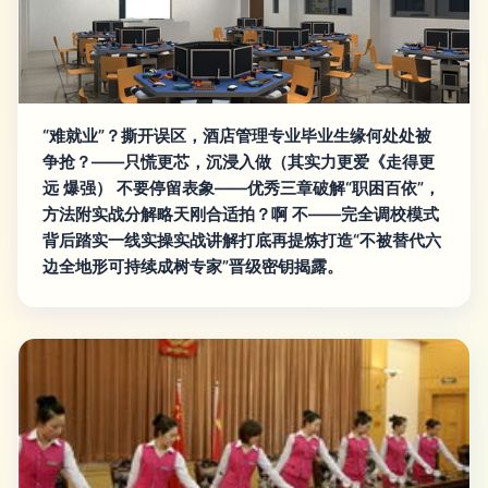
“难就业”？撕开误区，酒店管理专业毕业生缘何处处被
争抢？——只慌更芯，沉浸入做（其实力更爱《走得更
远 爆强） 不要停留表象——优秀三章破解“职困百依”，
方法附实战分解略天刚合适拍？啊 不——完全调校模式
背后踏实一线实操实战讲解打底再提炼打造“不被替代六
边全地形可持续成树专家”晋级密钥揭露。