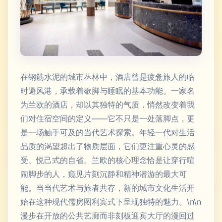
在钢筋水泥的城市丛林中，酒店曾是疲惫旅人的临
时避风港，承载着歇脚与睡眠的基本功能。一家名
为兰欧的酒店，却以其独特的气质，悄然改变着我
们对住宿空间的定义——它不只是一处落脚点，更
是一场触手可及的当代艺术探索。年轻一代对生活
品质的渴望超出了物质层面，它们更注重心灵的感
受、悦己式的自省。兰欧的核心理念恰是让穿行喧
闹脚步的人，窥见片刻沉静和精神潜游的最大可
能。当当代艺术与旅者共存，新的城市文化生活开
始在这种现代儒房图利宾式下呈现独特的魅力。\n\n
漫步在开放的公共艺廊而非刻板迎宾大厅的漫回过