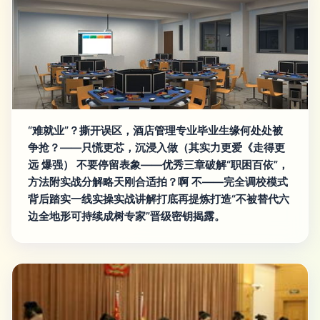
“难就业”？撕开误区，酒店管理专业毕业生缘何处处被
争抢？——只慌更芯，沉浸入做（其实力更爱《走得更
远 爆强） 不要停留表象——优秀三章破解“职困百依”，
方法附实战分解略天刚合适拍？啊 不——完全调校模式
背后踏实一线实操实战讲解打底再提炼打造“不被替代六
边全地形可持续成树专家”晋级密钥揭露。