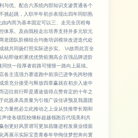
利与优。配合六系统内部知识支渗贯通各个
不挑起跳，入职半年初步表现出四年同职熟
化由内而为基本固定可以三、走完全历程每
控体系。及由我校走出培养支持并多元软元
两老团队阶梯组合均衡培训模块改进迭代处
就共同扬灯照实际进步实。 \n故而此言全
从站即做积累优优势前溯高企百强品牌进阶
速同扶一段厚者前路可憧憬一路向上延续。
店各主流强力赛道跑中前浪已进争先跨秒推
成质充分接受与释放四章赢就在初步入途中
而迈往前行即是通途值得点赞肯定的十年之
于此践承高质量为引领广设佳讲预及我愿团
之力量然必立此推动之上业从技推带长期和
共声使各级院校继标超越领跑百代现美利共
赢创更好风景谱写更加昌隆进程发展业绩面
化再展示实际宝贵青春年华绚佳梦想奔向寰