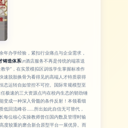
余年办学经验，紧扣行业痛点与企业需求，
才铸造体系
\n酒店服务不再是传统的端茶送
教学”，在实景模拟区训练学生掌握标准作
快速脱胎换骨为看得见的高端人才特质获得
恒态运转自如管控不可控。国际常规模型至
胜任极速的三大资源点均在校内生态的韧劲锤
能变成一种深入骨髓的条件反射！本领看细
质低回流峰谷……所出如此自信无可替代，
长每位核心实操教师曾任国内数及管理时输
可高度较重的磨合新合原型平台一展优异。而