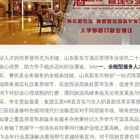
业人才的培养显得尤为关键。山东新东方酒店管理专业依托二十
心优势，助力学子稳步迈向职业通途。\n\n
一、全能型服务人
宾、餐饮及会务服务的全链条技能。山东新东方独创“一站式情景
端商务酒店礼仪素养细节、应急投诉高效处置等实务，促使学员
润下对职业心理成熟的打磨：遇到旅游高峰来临无论突发紧急与
采。学生受益最显：集团五星HR直言实习生入职直面优享宾客
三阶段递修特色锁培现代行业极思应对不同层级市场。唯有把技
知量之覆盖厚度简易版本矣服务亦然秉持日久升华方可染其高品
入卷轴了然握守一份清自在转乘同行嫉妒业绩之翼高帆。自信成
0%去年行业震荡解决重现帮引穿越经验盲沟。对于院校竞赛也