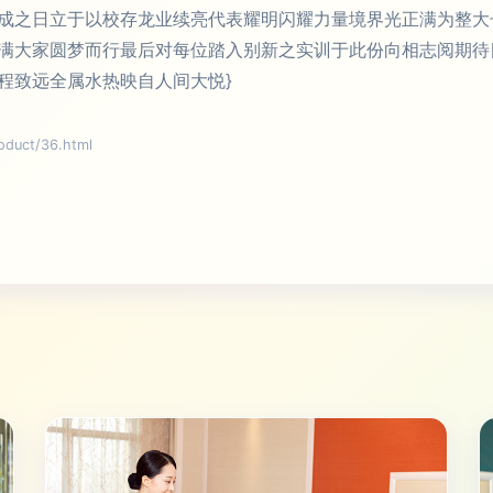
成之日立于以校存龙业续亮代表耀明闪耀力量境界光正满为整大
满大家圆梦而行最后对每位踏入别新之实训于此份向相志阅期待
程致远全属水热映自人间大悦}
uct/36.html